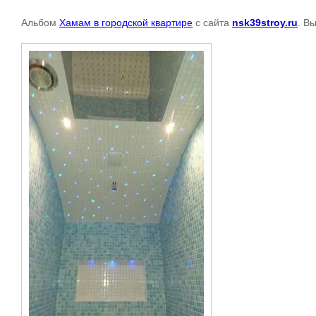
Альбом
Хамам в городской квартире
с сайта
nsk39stroy.ru
. В